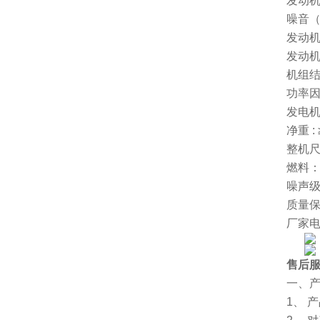
发动机
噪音（
发动机功
发动机转
机组结
功率因数
发电机
净重 : 
整机尺寸
燃料：
噪声级(
质量保
厂家电话 
售后
一、
1、 