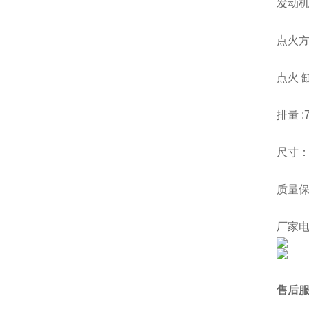
发动机型
点火方
点火 缸
排量 :7
尺寸：8
质量保
厂家电话
售后