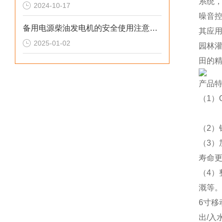
系统
2024-10-17
噪音控
备用电源柴油发电机的安全使用注意事项
其应
2025-01-02
园林灌
田的
产品
（1
（2）
（3
寿命
（4
溉等
6寸移
出/入水