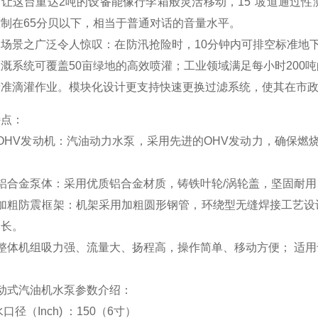
，让这台重达2吨的设备能像行李箱般灵活移动，15°坡道通过
制在65分贝以下，相当于普通对话的音量水平。
用场景之广泛令人惊叹：在防汛抢险时，10分钟内可排空标准地
溉系统可覆盖50亩绿地的高效喷灌；工业领域满足每小时200
精准滴灌作业。模块化设计更支持快速更换过滤系统，使其在市
特点：
）OHV发动机：汽油动力水泵，采用先进的OHV发动力，确保
铝合金泵体：采用优质铝合金材质，铸铁叶轮/涡轮盖，坚固耐
）加粗防震框架：机架采用加粗圆形钢管，环绕型无缝焊接工艺设
更长。
）整体机组吸力强、流量大、扬程高，操作简单、移动方便； 适
。
动式汽油机水泵参数介绍：
口径（Inch) ：150（6寸）