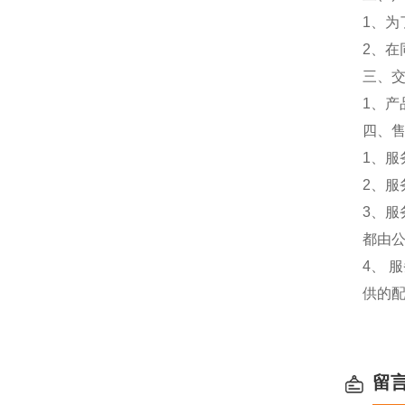
1、
2、
三、
1、
四、
1、
2、服
3、
都由
4、
供的
留