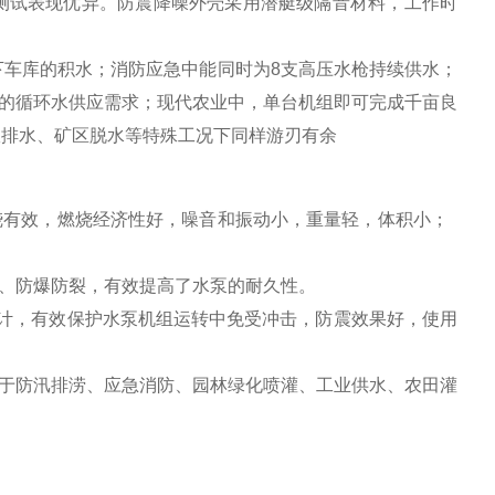
性测试表现优异。防震降噪外壳采用潜艇级隔音材料，工作时
下车库的积水；消防应急中能同时为8支高压水枪持续供水；
吨的循环水供应需求；现代农业中，单台机组即可完成千亩良
政排水、矿区脱水等特殊工况下同样游刃有余
燃烧有效，燃烧经济性好，噪音和振动小，重量轻，体积小；
用、防爆防裂，有效提高了水泵的耐久性。
计，有效保护水泵机组运转中免受冲击，防震效果好，使用
用于防汛排涝、应急消防、园林绿化喷灌、工业供水、农田灌