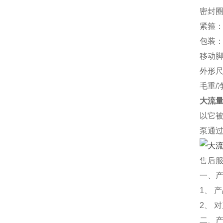
密封
紧箍
包装
移动
外形尺寸
毛重/
大流量
以它
泵通
售后
一、
1、 
2、 
二、