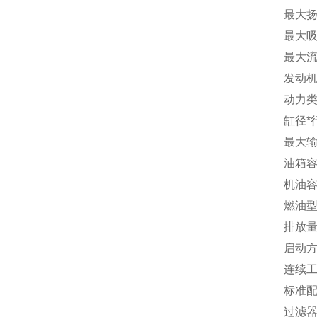
最大扬
最大吸
最大流量
发动机
动力类
缸径*行
最大输出
油箱容
机油容
燃油型
排放量(
启动方
连续工
标准配
过滤