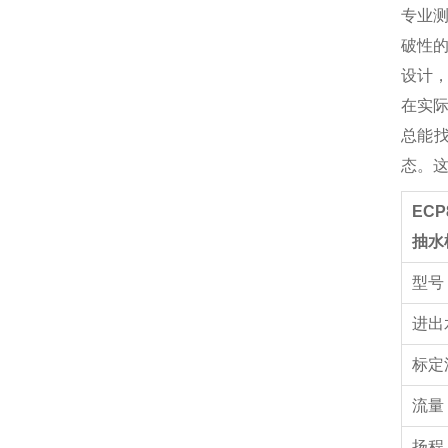
专业
破性
设计，
在实
总能找
态。这
EC
抽水
型
进出
标定
流量
扬程