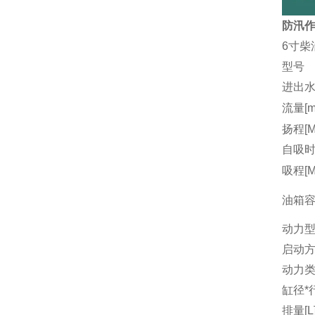
防汛作
6寸柴
型号
进出水
流量[m3
扬程[M
自吸时间
吸程[M
油箱容量
动力
启动
动力
缸径*行
排量[L