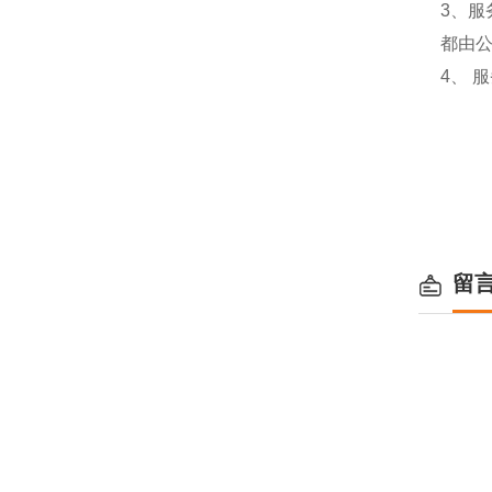
3、
都由
4、 
留