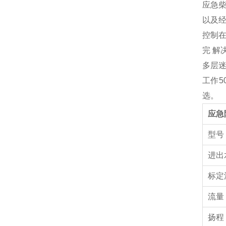
应急
以及
控制在
完 解
多层
工作5
选。
应急
型
进出
标定
流量
扬程