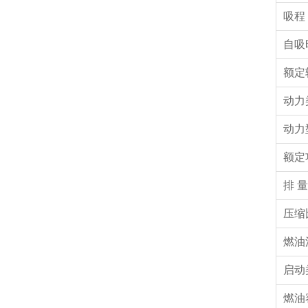
吸程
自吸
额定
动力
动力
额定
排 量
压缩
燃油
启动
燃油