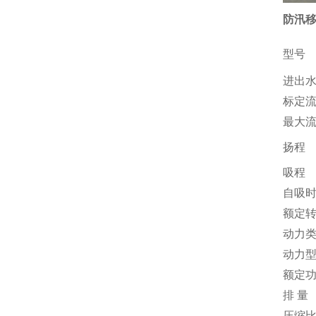
防汛移
型号
进出
标定
最大
扬程
吸程
自吸
额定
动力
动力
额定
排 量
压缩