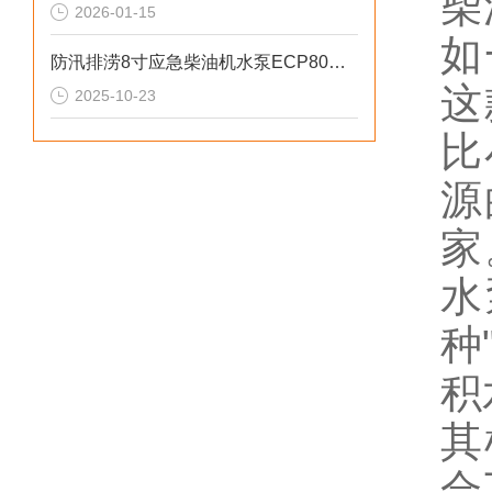
柴
2026-01-15
如
防汛排涝8寸应急柴油机水泵ECP80ME参数
这
2025-10-23
比
源
家
水
种
积
其
合