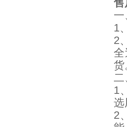
售
一
1
2
全
货
二
1
选
2