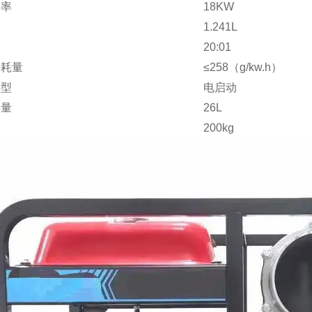
功率
18KW
1.241L
比
20:01
消耗量
≤258（g/kw.h）
类型
电启动
容量
26L
200kg