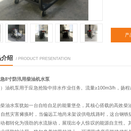
产
品介绍
/ PRODUCT PRESENTATION
急8寸防汛用柴油机水泵
）油机泵用于应急抢险中排水作业任务。流量≥100m3/h，扬程≥
。
式柴油水泵犹如一台自给自足的能量堡垒，其核心搭载的高效柴油
因自然灾害瘫痪时，当偏远工地尚未架设供电线路时，这台钢铁
运动都转化为强劲的水流脉动，展现出令人惊叹的能源自主性。其