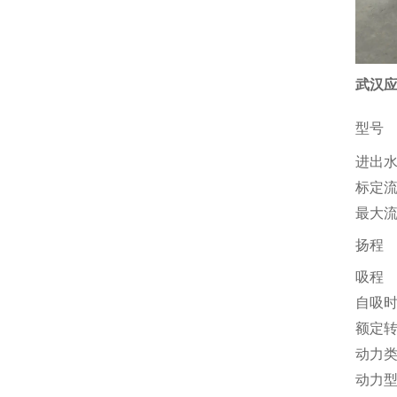
武汉应
型号
进出
标定
最大
扬程
吸程
自吸
额定
动力
动力