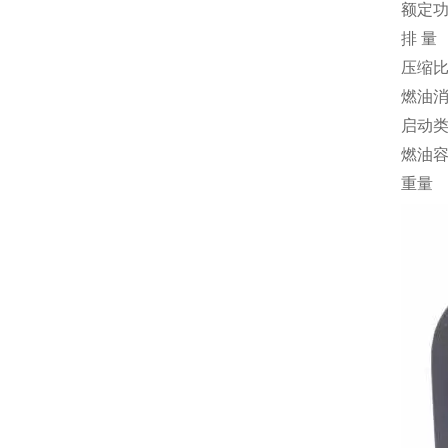
额定
排 量
压缩
燃油
启动
燃油
重量