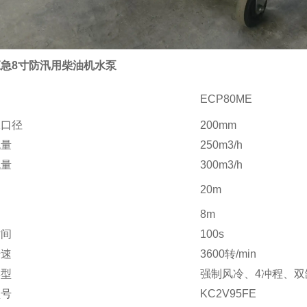
急8寸防汛用柴油机水泵
ECP80ME
水口径
200mm
流量
250m3/h
流量
300m3/h
20m
8m
时间
100s
转速
3600转/min
类型
强制风冷、4冲程、双
型号
KC2V95FE