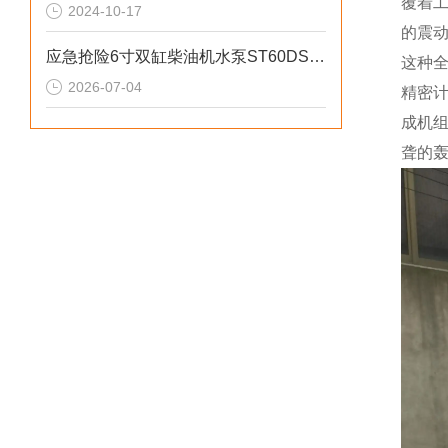
覆着
2024-10-17
的震
应急抢险6寸双缸柴油机水泵ST60DS产品介绍
这种
2026-07-04
精密
成机
聋的