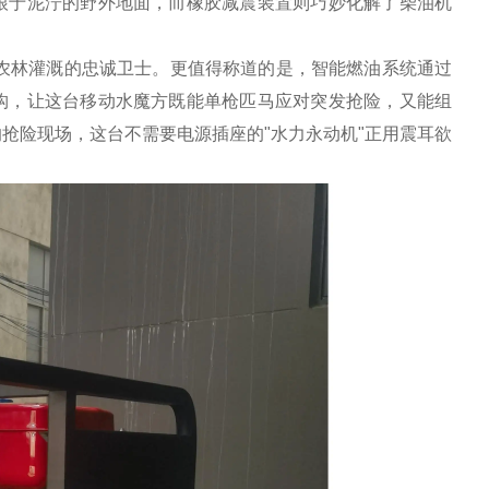
根于泥泞的野外地面，而橡胶减震装置则巧妙化解了柴油机
农林灌溉的忠诚卫士。更值得称道的是，智能燃油系统通过
构，让这台移动水魔方既能单枪匹马应对突发抢险，又能组
抢险现场，这台不需要电源插座的"水力永动机"正用震耳欲