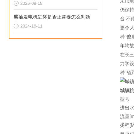
采用
2025-09-15
仍保持
柴油发电机缸体是否正常要怎么判断
台
不
2024-10-11
更令
种"
年均故
在长三
力学设
种"省
城镇抗
型号
进出水
流量[m3
扬程[M
自吸时间