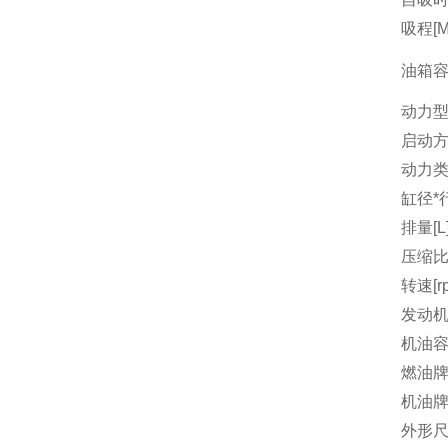
吸程[M
油箱容量
动力
启动
动力
缸径*行
排量[L
压缩
转速[r
发动机
机油容量
燃油
机油
外形尺