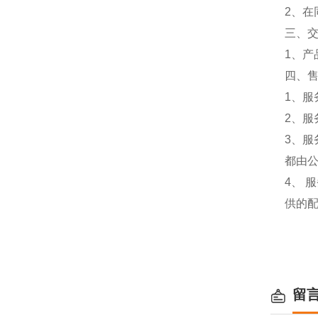
2、
三、
1、
四、
1、服
2、服
3、
都由
4、
供的
留