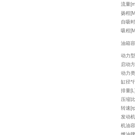
流量[m3
扬程[M
自吸时间
吸程[M
油箱容量
动力
启动
动力
缸径*行
排量[L
压缩
转速[r
发动机
机油容量
燃油