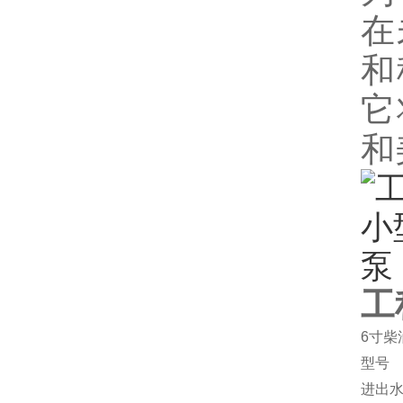
在
和
它
和
工
6寸柴
型号
进出水