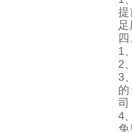
提
足
四
1
2
3
的
司
4
免