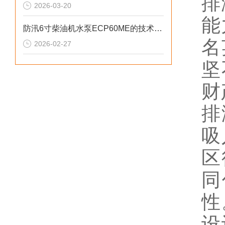
排
2026-03-20
能
防汛6寸柴油机水泵ECP60ME的技术参数
名
2026-02-27
坚
财
排
吸
区
同
性
设