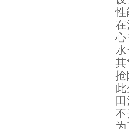
性
在
心
水
其
抢
此
田
不
为