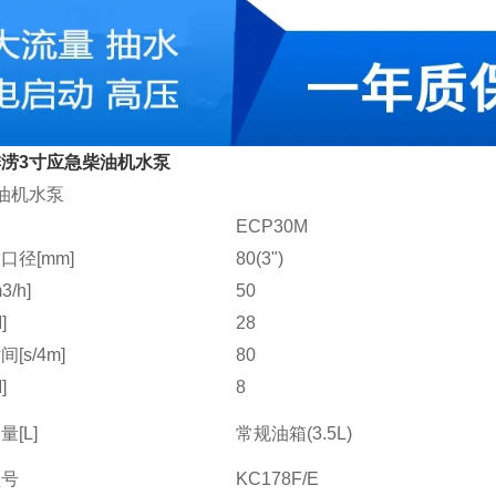
涝3寸应急柴油机水泵
油机水泵
ECP30M
口径[mm]
80(3")
/h]
50
]
28
[s/4m]
80
]
8
[L]
常规油箱(3.5L)
型号
KC178F/E