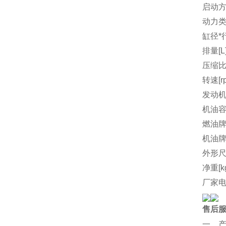
启动
动力
缸径*行
排量[L
压缩
转速[r
发动机
机油容量
燃油
机油
外形尺
净重[k
厂家
售后
一、