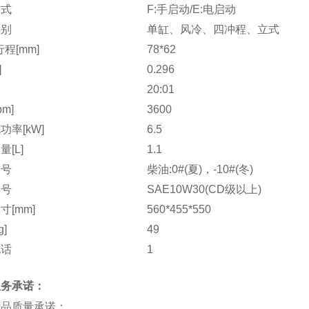
方式
F:手启动/E:电启动
类别
单缸、风冷、四冲程、立式
程[mm]
78*62
]
0.296
比
20:01
pm]
3600
功率[kW]
6.5
[L]
1.1
牌号
柴油:0#(夏)，-10#(冬)
牌号
SAE10W30(CD级以上)
寸[mm]
560*455*550
g]
49
电话
1
服务承诺：
产品质量承诺：