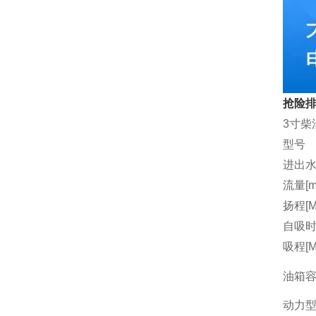
抢险排
3寸柴
型号
进出水
流量[m3
扬程[M
自吸时间
吸程[M
油箱容量
动力