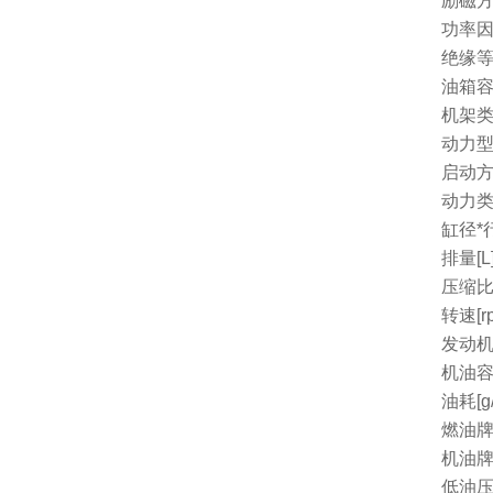
励磁
功率因
绝缘
油箱容量
机架
动力
启动
动力
缸径*行
排量[L
压缩
转速[r
发动机
机油容量
油耗[g/
燃油
机油
低油