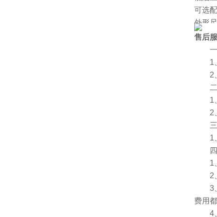
可选
外形尺
净重[k
售后
厂家
一、
1、
2、
二、
1、
2、
三、
1、
四、
1、服
2、
3、
费用
4、