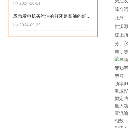
柴油
2024-10-11
综合
应急发电机买汽油的好还是柴油的好呢？
此外
2024-09-29
供源
综上
分。
新，等
等功率
型号
频率[H
电压[V
额定功
最大功
直流
相数