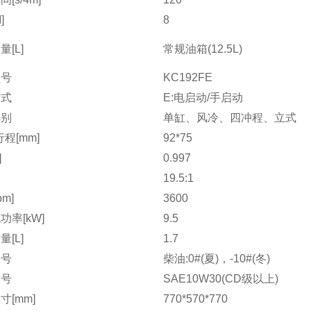
]
8
[L]
常规油箱(12.5L)
型号
KC192FE
方式
E:电启动/手启动
类别
单缸、风冷、四冲程、立式
程[mm]
92*75
]
0.997
比
19.5:1
pm]
3600
功率[kW]
9.5
[L]
1.7
牌号
柴油:0#(夏)，-10#(冬)
牌号
SAE10W30(CD级以上)
寸[mm]
770*570*770