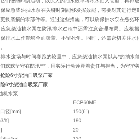
，它们便能即刻启动，以惊人的抽水效率将积水抽入管道，再排
确保应急柴油抽水泵在关键时刻能够发挥效能，需要对其进行定
、更换磨损的零部件等。通过这些措施，可以确保抽水泵在恶劣
，应急柴油抽水泵在防汛排水过程中还需注意合理布局。应根
确保排水工作能够全面覆盖、不留死角。同时，还需密切关注水
害。
汛排水这场与时间赛跑的较量中，应急柴油抽水泵以其*的抽水
们默默坚守在防汛***，用实际行动诠释着责任与担当，为守护
险6寸柴油自吸泵厂家
油机水泵
ECP60ME
口径[mm]
150(6")
/h]
180
]
20
[s/4m]
120