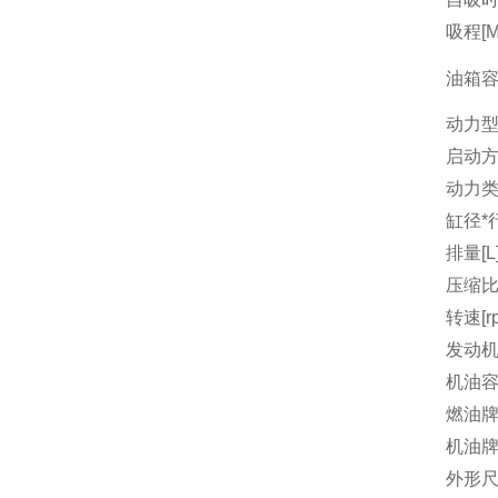
吸程[M
油箱容量
动力
启动
动力
缸径*行
排量[L
压缩
转速[r
发动机
机油容量
燃油
机油
外形尺