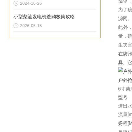
指令
2024-10-26
为了
小型柴油发电机选购极简攻略
滤网
2026-05-15
此外
量，
生灾
在防
具。它
户外抢
6寸柴
型号
进出水
流量[m3
扬程[M
自吸时间