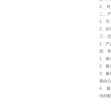
2、 
二、
1、
2、
三、
1、
四、
1、服
2、服
3、
都由
4、
供的