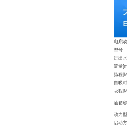
电启动
型号
进出水
流量[m3
扬程[M
自吸时间
吸程[M
油箱容量
动力
启动