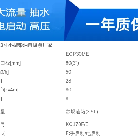
3寸小型柴油自吸泵厂家
ECP30ME
口径[mm]
80(3")
/h]
50
]
28
[s/4m]
80
]
8
[L]
常规油箱(3.5L)
型号
KC178F/E
方式
F:手启动/电启动