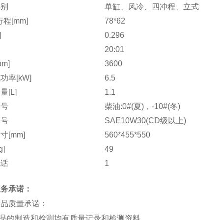
类别
单缸、风冷、四冲程、立式
程[mm]
78*62
]
0.296
比
20:01
pm]
3600
功率[kW]
6.5
[L]
1.1
牌号
柴油:0#(夏)，-10#(冬)
牌号
SAE10W30(CD级以上)
寸[mm]
560*455*550
g]
49
电话
1
服务承诺：
产品质量承诺：
产品的制造和检测均有质量记录和检测资料。