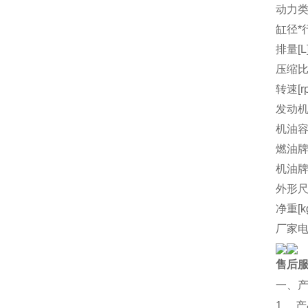
动力
缸径*行
排量[L
压缩
转速[r
发动机
机油容量
燃油
机油
外形尺
净重[k
厂家
售后
一、
1、 