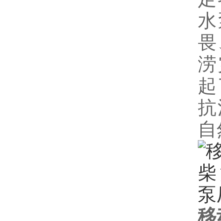
水
畏
涝
起
抗
自
移