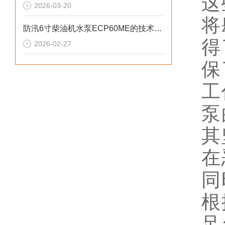
这
2026-03-20
将
防汛6寸柴油机水泵ECP60ME的技术参数
得
2026-02-27
保
工
泵
其
在
同
根
足