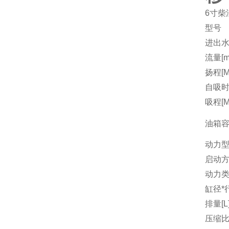
6寸柴
型号
进出水
流量[m3
扬程[M
自吸时间
吸程[M
油箱容量
动力
启动
动力
缸径*行
排量[L
压缩