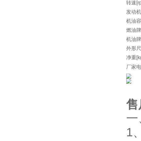
转速[r
发动机
机油容量
燃油
机油
外形尺
净重[k
厂家
售
一
1