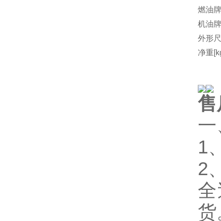
燃油
机油
外形尺
净重[k
售
一
1
2
全
货