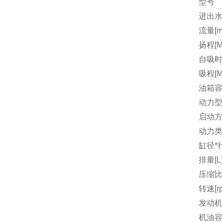
型号
进出水
流量[m3
扬程[M
自吸时间
吸程[M
油箱容量
动力
启动
动力
缸径*行
排量[L
压缩
转速[r
发动机
机油容量