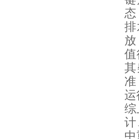
态
排
放
值
其
准
运
综
计
中