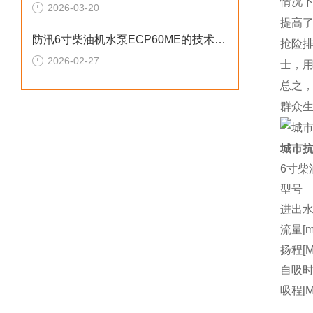
情况
2026-03-20
提高
防汛6寸柴油机水泵ECP60ME的技术参数
抢险排
2026-02-27
士，
总之
群众
城市抗
6寸柴
型号
进出水
流量[m3
扬程[M
自吸时间
吸程[M