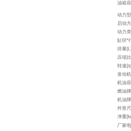
油箱容量
动力
启动
动力
缸径*行
排量[L
压缩
转速[r
发动机
机油容量
燃油
机油
外形尺
净重[k
厂家