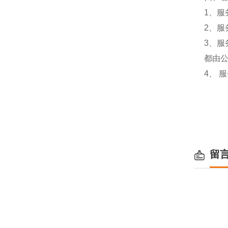
1、服
2、服
3、
都由
4、 
留