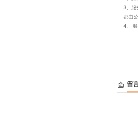
3、
都由
4、 
留