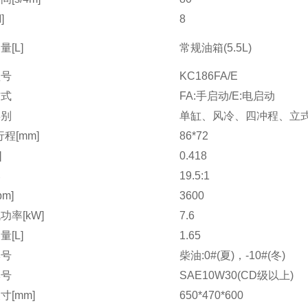
]
8
[L]
常规油箱(5.5L)
型号
KC186FA/E
方式
FA:手启动/E:电启动
类别
单缸、风冷、四冲程、立
程[mm]
86*72
]
0.418
比
19.5:1
pm]
3600
功率[kW]
7.6
[L]
1.65
牌号
柴油:0#(夏)，-10#(冬)
牌号
SAE10W30(CD级以上)
寸[mm]
650*470*600