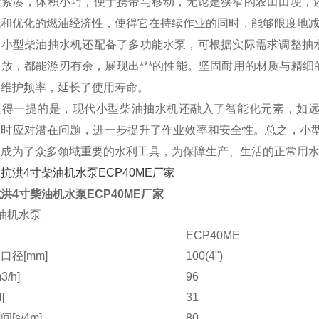
计紧凑，体积小巧，便于携带与移动，无论是狭窄的农田田埂，
统和优化的燃油经济性，使得它在持续作业的同时，能够限度地
，小型柴油抽水机还配备了多功能水泵，可根据实际需求调整抽
排放，都能游刃有余，展现出***的性能。坚固耐用的材质与精
了维护频率，延长了使用寿命。
值得一提的是，现代小型柴油抽水机还融入了智能化元素，如
及时应对潜在问题，进一步提升了作业效率和安全性。总之，小型
，成为了众多领域重要的水利工具，为保障生产、生活的正常用
洪4寸柴油机水泵ECP40ME厂家
油机水泵
ECP40ME
口径[mm]
100(4")
/h]
96
]
31
[s/4m]
80