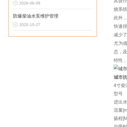
其设
2026-06-09
烧系
防爆柴油水泵维护管理
此外
2025-10-27
快速
减少
尤为
态，
特性
城市抗
4寸柴
型号
进出水
流量[m3
扬程[M
自吸时间