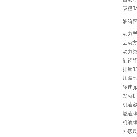
吸程[M
油箱容量
动力
启动
动力
缸径*行
排量[L
压缩
转速[r
发动机
机油容量
燃油
机油
外形尺