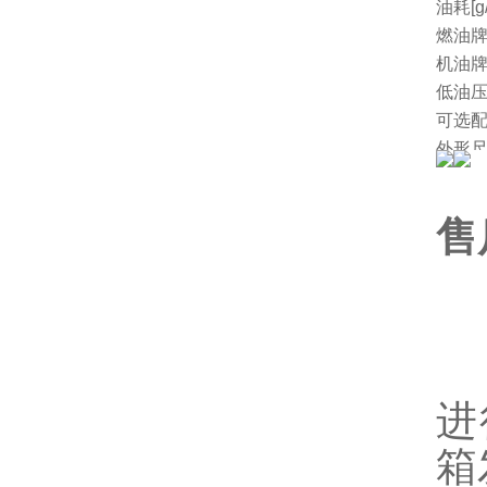
油耗[g/
燃油
机油
低油
可选
外形尺
净重[k
厂家
售
一
1
2
进
箱