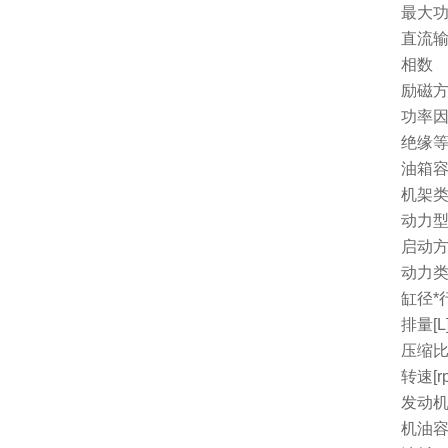
最大功
直流
相数
励磁
功率因
绝缘
油箱容量
机架
动力
启动
动力
缸径*行
排量[L
压缩
转速[r
发动机
机油容量