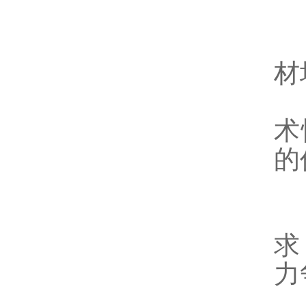
二
1
材
2
术
的
1
求
力
四