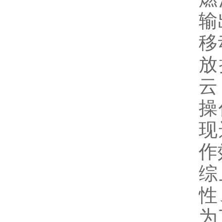
输
移
放
云
操
现
作
综
性
为