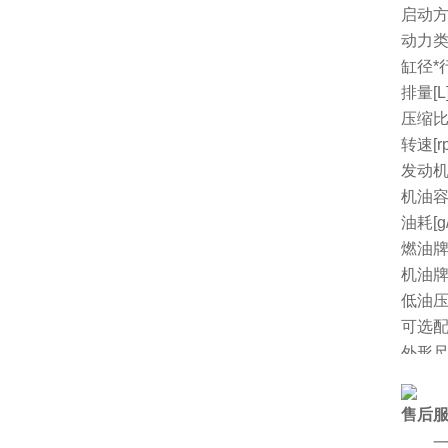
启动
动力
缸径*行
排量[L
压缩
转速[r
发动机
机油容量
油耗[g/
燃油
机油
低油
可选
外形尺
净重[k
厂家
售后
一、