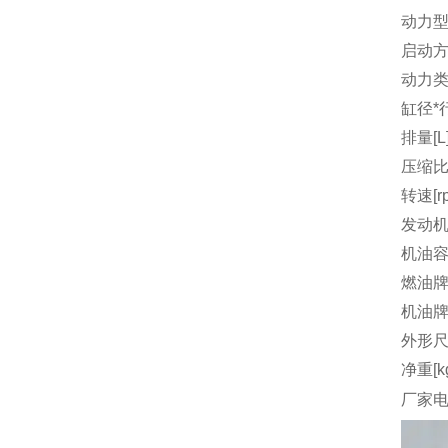
动力
启动
动力
缸径*行
排量[L
压缩
转速[r
发动机
机油容量
燃油
机油
外形尺
净重[k
厂家