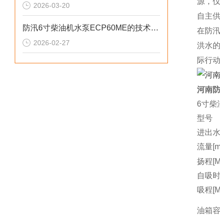
源，
2026-03-20
自主
防汛6寸柴油机水泵ECP60ME的技术参数
在防
2026-02-27
洪水
际行
河南防
6寸柴
型号
进出水
流量[m3
扬程[M
自吸时间
吸程[M
油箱容量