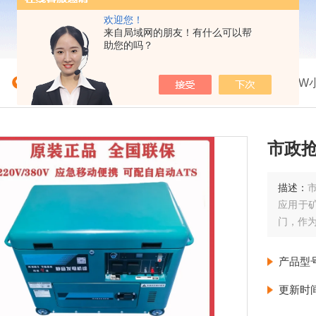
欢迎您！
来自局域网的朋友！有什么可以帮
助您的吗？
我的位置：
首页
>
产品展示
>
小型柴油发电机
>
8KW
市政抢
描述：
市
应用于
门，作
产品型
更新时