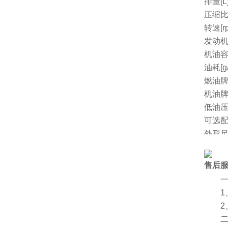
排量[L
压缩
转速[r
发动机
机油容量
油耗[g/
燃油
机油
低油
可选
外形尺
净重[k
厂家
售后
一、
1、
2、
二、