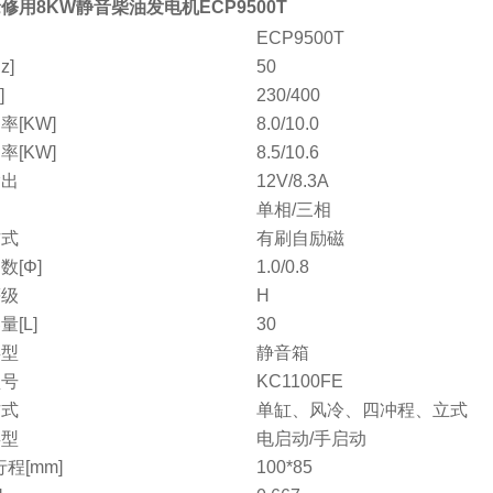
修用8KW静音柴油发电机ECP9500T
ECP9500T
z]
50
]
230/400
率[KW]
8.0/10.0
率[KW]
8.5/10.6
输出
12V/8.3A
单相/三相
方式
有刷自励磁
数[Φ]
1.0/0.8
等级
H
[L]
30
类型
静音箱
型号
KC1100FE
方式
单缸、风冷、四冲程、立式
类型
电启动/手启动
程[mm]
100*85