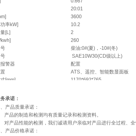
]
0.667
比
20:01
pm]
3600
功率kW]
10.2
[L]
2
kwh]
260
牌号
柴油:0#(夏)，-10#(冬)
牌号
SAE10W30(CD级以上)
压报警器
配置
配置
ATS、遥控、智能数显面板
寸[mm]
1170*692*765
g]
210
电话
服务承诺：
产品质量承诺：
 产品的制造和检测均有质量记录和检测资料。
 对产品性能的检测，我们诚请用户亲临对产品进行全过程、全
产品价格承诺：