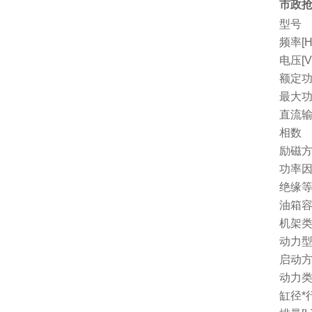
市政抢
型号
频率[H
电压[V
额定功
最大功
直流
相数
励磁
功率因
绝缘
油箱容量
机架
动力
启动
动力
缸径*行