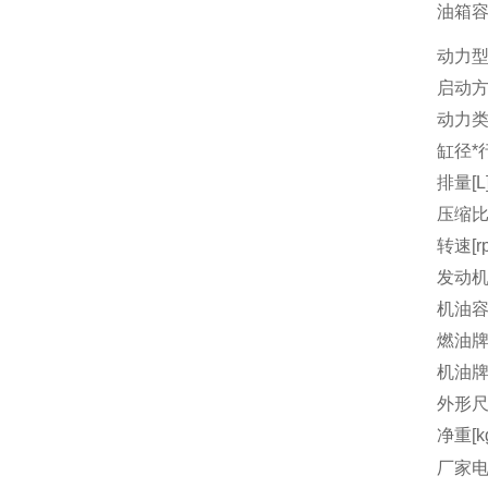
油箱容量
动力
启动
动力
缸径*行
排量[L
压缩
转速[r
发动机
机油容量
燃油
机油
外形尺
净重[k
厂家