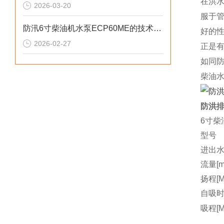
在洪
2026-03-20
服于
防汛6寸柴油机水泵ECP60ME的技术参数
好的
2026-02-27
正是
如同
柴油
防洪排
6寸柴
型号
进出水
流量[m3
扬程[M
自吸时间
吸程[M