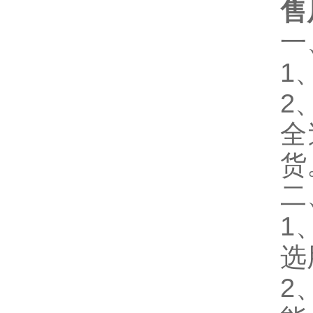
售
一
1
2
全
货
二
1
选
2