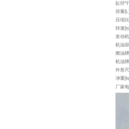
缸径*行
排量[L
压缩
转速[r
发动机
机油容量
燃油
机油
外形尺
净重[k
厂家