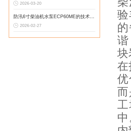
柴
2026-03-20
验
防汛6寸柴油机水泵ECP60ME的技术参数
的
2026-02-27
谐
块
在
优
而
工
中
内