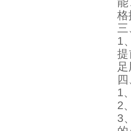
能
格
三
1
提
足
四
1
2
3