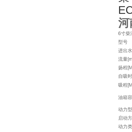
河
6寸柴
型号
进出水
流量[m3
扬程[M
自吸时间
吸程[M
油箱容量
动力
启动
动力