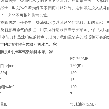
人赞叹的是，柴油机水泵的迅速响应能力。在紧急关头，它总能
的战士，时刻准备着为保卫家园而冲锋陷阵。这种即刻投入战斗
起了一道坚不可摧的防洪长城。
汛抢险的艰巨任务中，柴油机水泵以其好的性能和无私的奉献，
人类智慧与勇气的象征，用实际行动践行着守护家园、保卫人民
的抽水能力和迅速响应的特点，成为了我们最坚实的后盾和可靠的
防洪6寸推车式柴油机水泵厂家
ECP60ME
口径[mm]
150(6")
/h]
180
]
15
[s/4m]
120
]
7
[L]
常规油箱(5.5L)