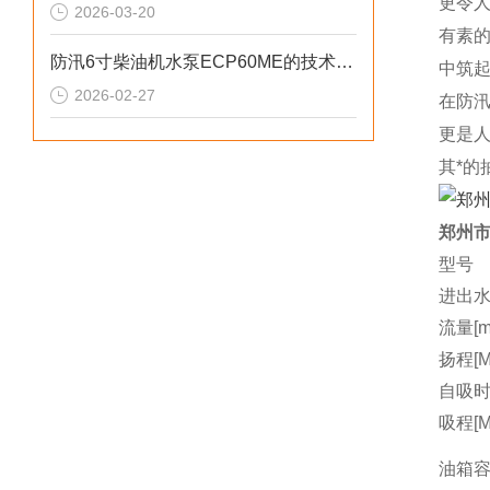
更令
2026-03-20
有素
防汛6寸柴油机水泵ECP60ME的技术参数
中筑
2026-02-27
在防
更是
其*
郑州市
型号
进出水
流量[m3
扬程[M
自吸时间
吸程[M
油箱容量