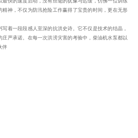
以最快的速度启动，没有丝毫的犹豫与迟缓，仿佛一位训练
的精神，不仅为防汛抢险工作赢得了宝贵的时间，更在无形
书写着一段段感人至深的抗洪史诗。它不仅是技术的结晶，
的庄严承诺。在每一次洪涝灾害的考验中，柴油机水泵都以
伙伴