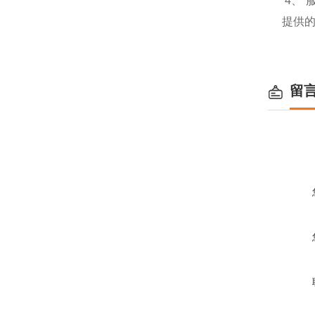
4、
提供
留