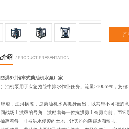
产
品介绍
/ PRODUCT PRESENTATION
防洪6寸推车式柴油机水泵厂家
）油机泵用于应急抢险中排水作业任务。流量≥100m³/h，扬程≥
。
水肆虐，江河横溢，是柴油机水泵挺身而出，以其坚不可摧的
如同战场上激昂的号角，激励着每一位抗洪勇士奋勇向前；而它
地抽离着每一寸被洪水侵袭的土地，让灾难的阴霾逐渐散去。