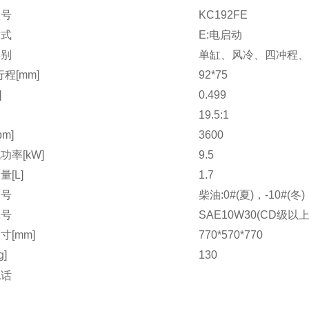
型号
KC192FE
方式
E:电启动
类别
单缸、风冷、四冲程、
程[mm]
92*75
]
0.499
比
19.5:1
pm]
3600
功率[kW]
9.5
[L]
1.7
牌号
柴油:0#(夏)，-10#(冬)
牌号
SAE10W30(CD级以上
寸[mm]
770*570*770
g]
130
电话