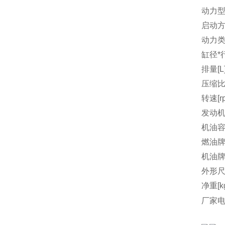
动力
启动
动力
缸径*行
排量[L
压缩
转速[r
发动机
机油容量
燃油
机油
外形尺
净重[k
厂家