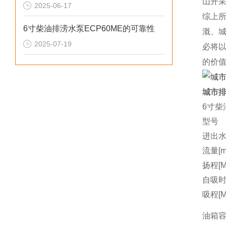
山开
2025-06-17
综上
6寸柴油排涝水泵ECP60ME的可靠性
溉、
2025-07-19
必将
的价
城市排
6寸柴
型号
进出水
流量[m3
扬程[M
自吸时间
吸程[M
油箱容量