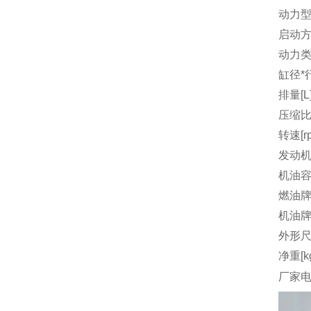
动力
启动
动力
缸径*行
排量[L
压缩
转速[r
发动机
机油容量
燃油
机油
外形尺
净重[k
厂家