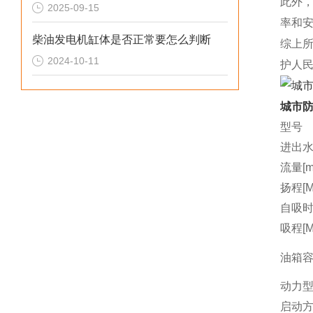
此外
2025-09-15
率和
柴油发电机缸体是否正常要怎么判断
综上
2024-10-11
护人
城市防
型号
进出水
流量[m3
扬程[M
自吸时间
吸程[M
油箱容量
动力
启动