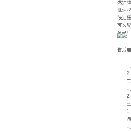
燃油
机油
低油
可选
外形尺
净重[k
厂家
售后
一、
1、
2、
二、
1、
2、
三、
1、
四、
1、服