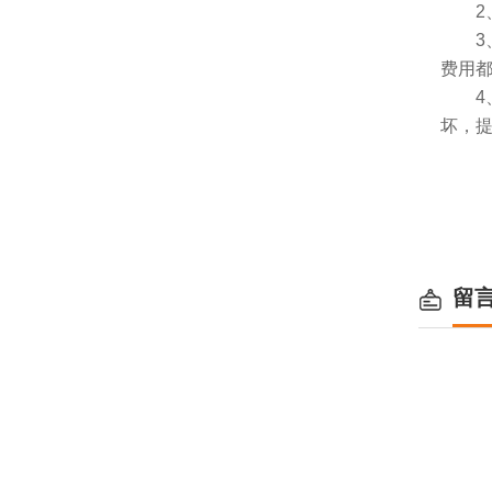
2、
3、
费用
4、
坏，
留