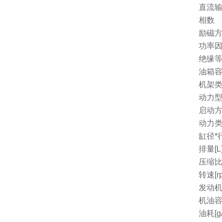
直流
相数
励磁
功率因
绝缘
油箱容量
机架
动力
启动
动力
缸径*行
排量[L
压缩
转速[r
发动机
机油容量
油耗[g/