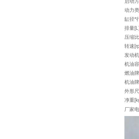
启动
动力
缸径*行
排量[L
压缩
转速[r
发动机
机油容量
燃油
机油
外形尺
净重[k
厂家