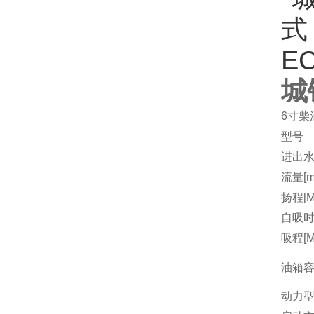
城
6寸柴
型号
进出水
流量[m3
扬程[M
自吸时间
吸程[M
油箱容量
动力