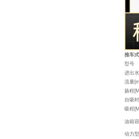
推车式
型号
进出水
流量[m3
扬程[M
自吸时间
吸程[M
油箱容量
动力