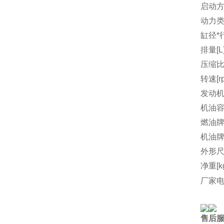
启动
动力
缸径*行
排量[L
压缩
转速[r
发动机
机油容量
燃油
机油
外形尺
净重[k
厂家
售后