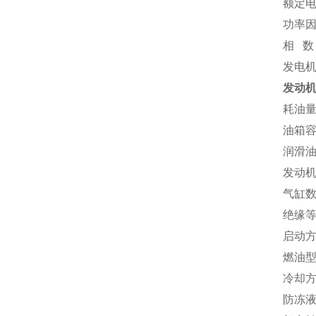
额定电压
功率因素
相 数
发电
发动
耗油量:
油箱容
润滑油
发动机
气缸数
绝缘等
启动
燃油型
冷却
防冻液