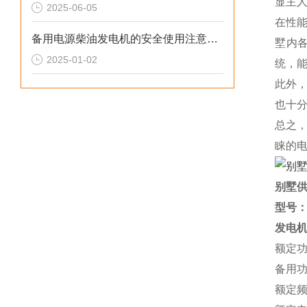
显主
2025-06-05
在性
备用电源柴油发电机的安全使用注意事项
墅内
2025-01-02
统，
此外
也十
总之
睐的
别墅供
型号
发电
额定功
备用功
额定频