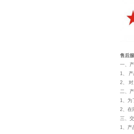
售后
一、
1、 
2、 
二、
1、为
2、
三、
1、