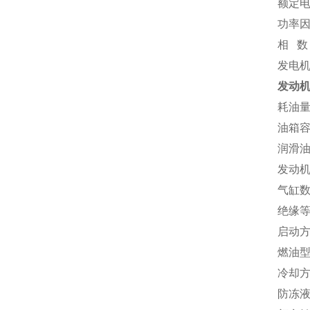
额定电压
功率因素
相 数
发电
发动
耗油量:
油箱容
润滑油
发动机
气缸数
绝缘等
启动
燃油型
冷却
防冻液