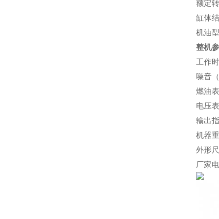
额定转速
缸体
机油型
整机
工作时
噪音（d
燃油
电压表
输出
机器重
外形尺寸
厂家