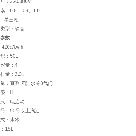
：220/380V
：0.8、0.9、1.0
：单三相
机类型：静音
机参数
420g/kw.h
积：50L
容量：4
排量：3.0L
量：直列 四缸水冷8气门
级：H
方式：电启动
号：90号以上汽油
方式：水冷
：15L