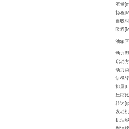
流量[m3
扬程[M
自吸时间
吸程[M
油箱容量
动力
启动
动力
缸径*行
排量[L
压缩
转速[r
发动机
机油容量
燃油