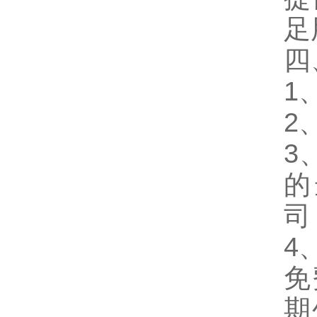
足
四
1
2
3
的
司
4
免
期