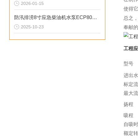
2026-01-15
使得
防汛排涝8寸应急柴油机水泵ECP80ME参数
总之
2025-10-23
奉献
工程应
型号
进出
标定
最大
扬程
吸程
自吸
额定