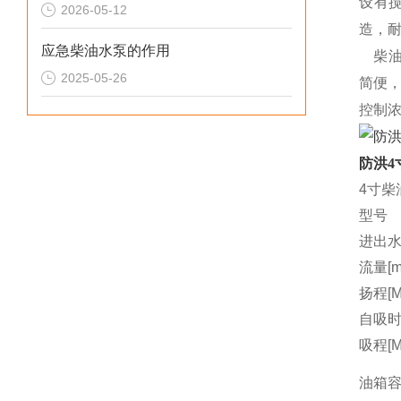
设有
2026-05-12
造，
应急柴油水泵的作用
柴油
2025-05-26
简便
控制
防洪4
4寸柴
型号
进出水
流量[m3
扬程[M
自吸时间
吸程[M
油箱容量