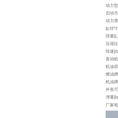
动力
启动
动力
缸径*行
排量[L
压缩
转速[r
发动机
机油容量
燃油
机油
外形尺
净重[k
厂家