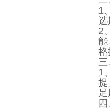
二
1
选
2
能
格
三
1
提
足
四