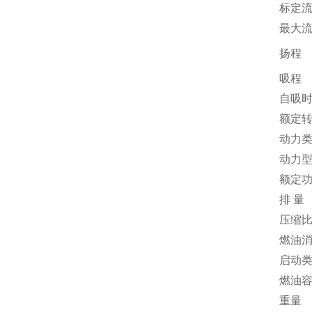
标定
最大
扬程
吸程
自吸
额定
动力
动力
额定
排 量
压缩
燃油
启动
燃油
重量