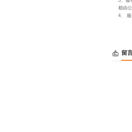
3、
都由
4、 
留