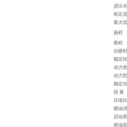
进出
标定
最大
扬程
吸程
自吸
额定
动力
动力
额定
排 量
压缩
燃油
启动
燃油