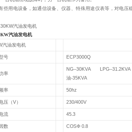
些用电设备，如通信设备、仪器、特殊用途仪表等，对电压稳
0KW汽油发电机
KW汽油发电机
型号
ECP3000Q
NG--30KVA LPG--31.2K
功率
油-35KVA
频率
50hz
电压（V）
230/400V
电流
45.3
因数
COSΦ 0.8