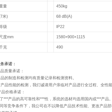
重量
450kg
7米)
68 dB(A)
等级
IP22
尺度mm
1580×900×1115
千克
490
服务承诺：
产品质量承诺：
产品的制造和检测均有质量记录和检测资料。
 对产品性能的检测，我们诚请用户亲临对产品进行全过程、全性
产品价格承诺：
了***产品的高可靠性和***性，系统的选材均选用国内或***产品
在同等竞争条件下，我公司在不以降低产品技术性能、更改产品部