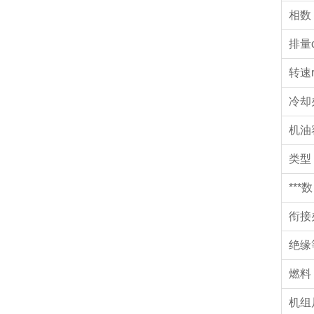
相数
排量c
转速r
冷却
机油
类型
***数
衔接
绝缘
燃料
机组