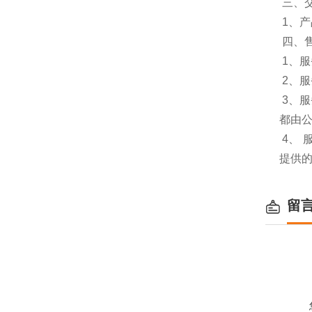
三、
1、
四、
1、服
2、
3、
都由
4、
提供
留