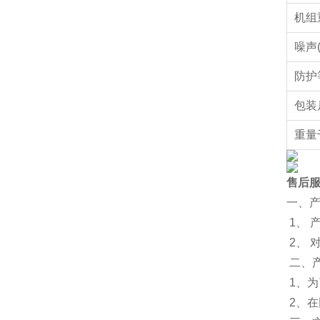
机组
噪声(
防护
包装
重量
售后
一、
1、 
2、
二、
1、为
2、