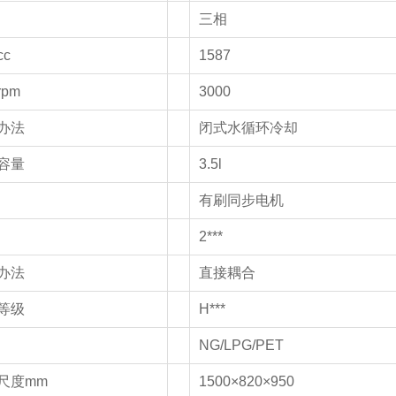
三相
c
1587
pm
3000
办法
闭式水循环冷却
容量
3.5l
有刷同步电机
2***
办法
直接耦合
等级
H***
NG/LPG/PET
尺度mm
1500×820×950