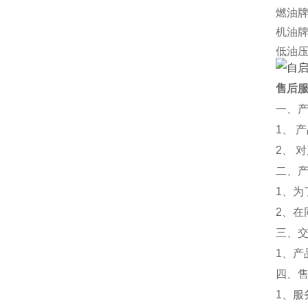
燃油
机油
低油
可选
外形尺
售后
净重[k
一、
厂家
1、 
2、 
二、
1、
2、
三、
1、
四、
1、服