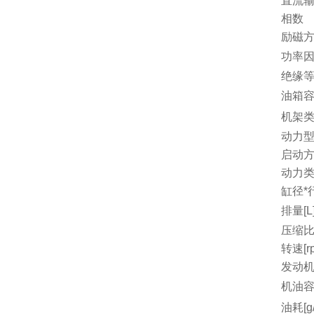
直流
相数
励磁
功率因
绝缘
油箱容量
机架
动力
启动
动力
缸径*行
排量[L
压缩
转速[r
发动机
机油容量
油耗[g/