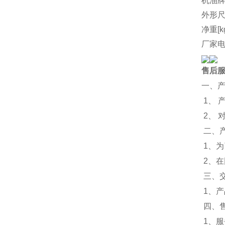
机油
外形尺
净重[k
厂家
售后
一、
1、 
2、
二、
1、
2、
三、
1、
四、
1、服