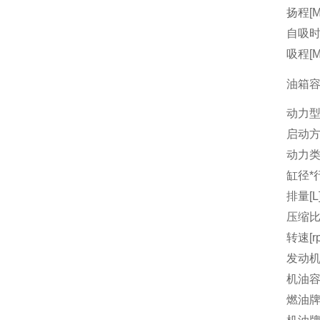
扬程[M
自吸时间
吸程[M
油箱容量
动力
启动
动力
缸径*行
排量[L
压缩
转速[r
发动机
机油容量
燃油