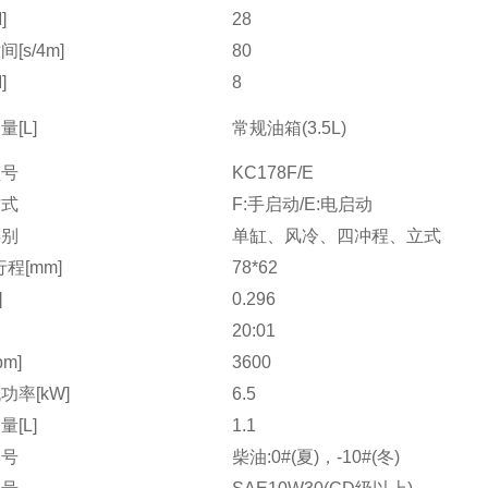
]
28
[s/4m]
80
]
8
[L]
常规油箱(3.5L)
型号
KC178F/E
方式
F:手启动/E:电启动
类别
单缸、风冷、四冲程、立式
程[mm]
78*62
]
0.296
比
20:01
pm]
3600
功率[kW]
6.5
[L]
1.1
牌号
柴油:0#(夏)，-10#(冬)