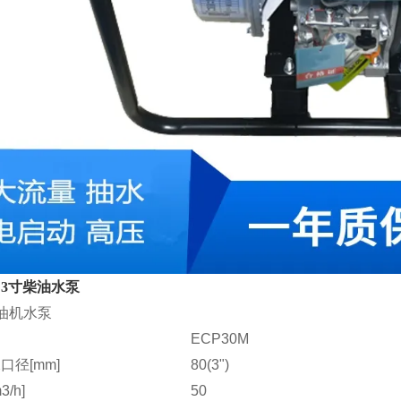
3寸
柴油水泵
油机水泵
ECP30M
口径[mm]
80(3")
/h]
50