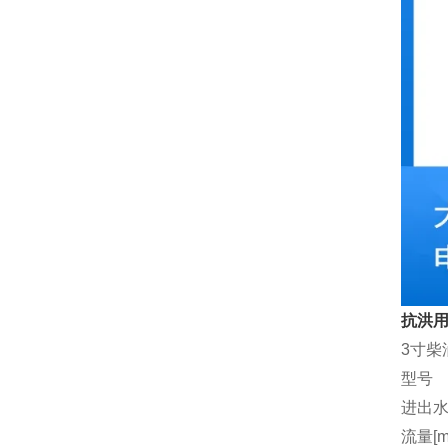
抗洪用
3寸柴
型号
进出水
流量[m3