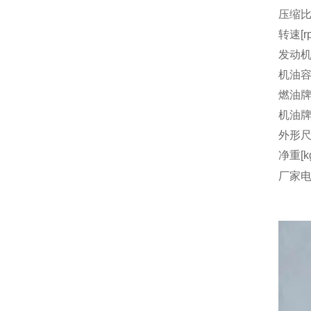
压缩
转速[r
发动机
机油容量
燃油
机油
外形尺
净重[k
厂家