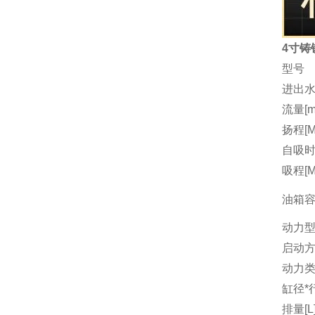
4寸铸
型号
进出水
流量[m3
扬程[M
自吸时间
吸程[M
油箱容量
动力
启动
动力
缸径*行
排量[L