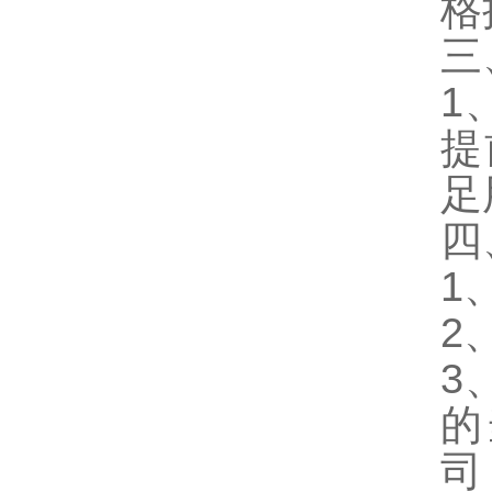
格
三
1
提
足
四
1
2
3
的
司