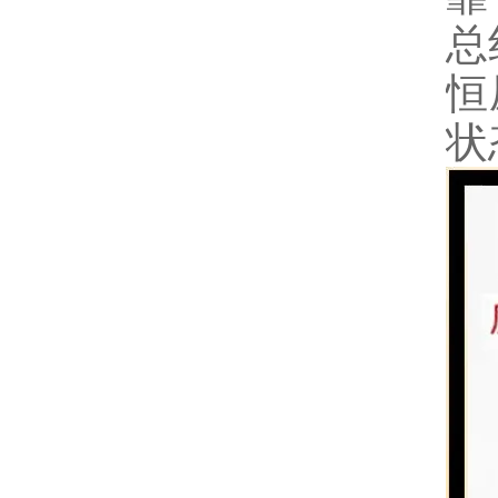
总
恒
状