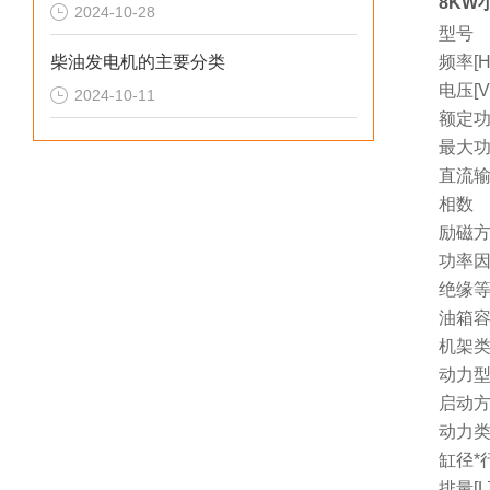
8KW
2024-10-28
型号
柴油发电机的主要分类
频率[H
电压[V
2024-10-11
额定功
最大功
直流
相数
励磁
功率因
绝缘
油箱容量
机架
动力
启动
动力
缸径*行
排量[L