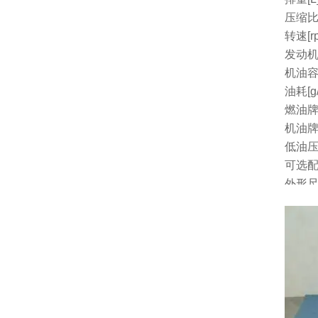
压缩
转速[r
发动机
机油容量
油耗[g/
燃油
机油
低油
可选
外形尺
净重[k
厂家