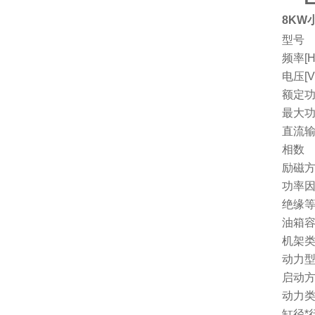
8KW
型号
频率[H
电压[V
额定功
最大功
直流
相数
励磁
功率因
绝缘
油箱容量
机架
动力
启动
动力
缸径*行