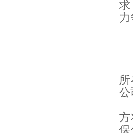
求
力
四
1
2
3
所
公
4
方
保