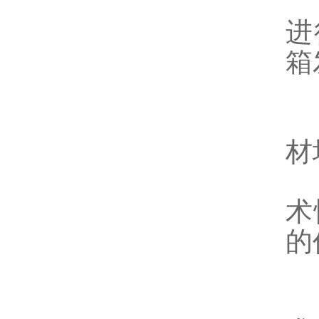
2
进
箱
二
1
材
2
术
的
1