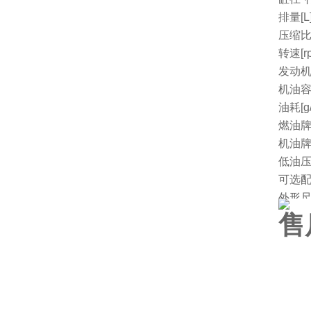
排量[L
压缩
转速[r
发动机
机油容量
油耗[g/
燃油
机油
低油
可选
外形尺
净重[k
售
厂家
一
1