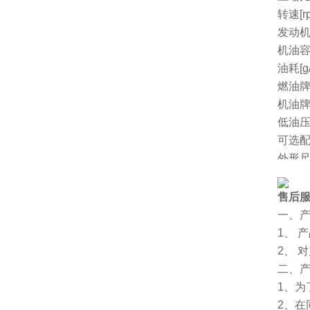
转速[r
发动机
机油容量
油耗[g/
燃油
机油
低油
可选
外形尺
净重[k
厂家
售后
一、
1、 
2、 
二、
1、
2、