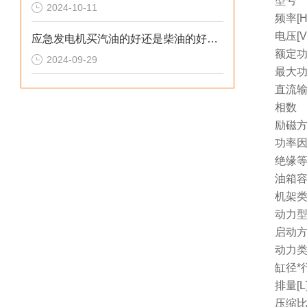
型号
2024-10-11
频率[H
电压[V
应急发电机买汽油的好还是柴油的好呢？
额定功
2024-09-29
最大功
直流
相数
励磁
功率因
绝缘
油箱容量
机架
动力
启动
动力
缸径*行
排量[L
压缩