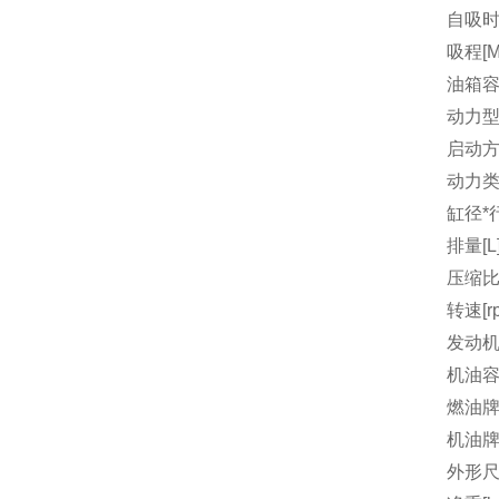
自吸时间
吸程[M
油箱容量
动力
启动
动力
缸径*行
排量[L
压缩
转速[r
发动机
机油容量
燃油
机油
外形尺