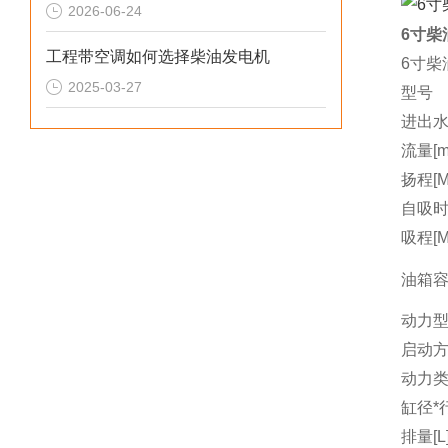
2026-06-24
6寸柴
工程带空调如何选择柴油发电机
6寸柴
2025-03-27
型号
进出水
流量[m3
扬程[M
自吸时间
吸程[M
油箱容量
动力
启动
动力
缸径*行
排量[L