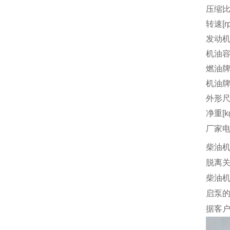
压缩
转速[r
发动机
机油容量
燃油
机油
外形尺
净重[k
厂家
柴油
脱离
柴油
启泵
据客