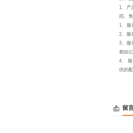
1、
四、
1、
2、服
3、
都由
4、
供的
留