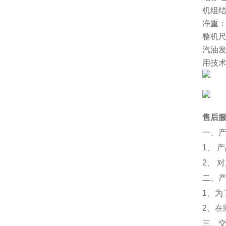
机组
净重：≥
整机尺寸
汽油发
用技
售后
一、
1、 
2、 
二、
1、
2、
三、