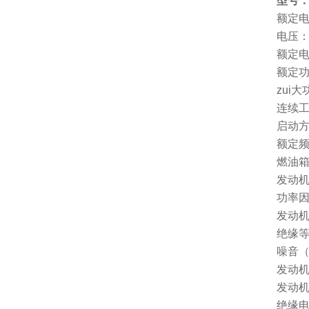
型号
额定电压
电压：
额定电流
额定功
zui大
连续工
启动方
额定频
燃油箱
发动机
功率因数
发动机
绝缘等
噪音（
发动机
发动机转
绝缘电