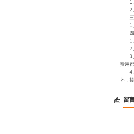
1、
2、
三、
1、
四、
1、服
2、
3、
费用
4、
坏，
留