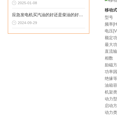
2025-01-08
移动式
应急发电机买汽油的好还是柴油的好呢？
型号
2024-09-29
频率[H
电压[V
额定功
最大功
直流
相数
励磁
功率因
绝缘
油箱容量
机架
动力
启动
动力