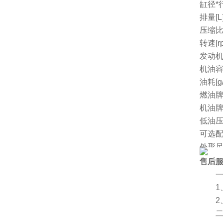
缸径*行
排量[L
压缩
转速[r
发动机
机油容量
油耗[g/
燃油
机油
低油
可选
外形尺
净重[k
售后
厂家
一、
1、
2、
二、